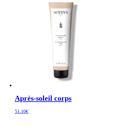
Après-soleil corps
51.10
€