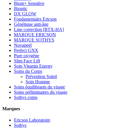
Biom+ Sensitive
Bioptic
DX GLOW
Fondamentales Ericson
Génétique anti-âge
Line correction [BTX-HA]
MARQUE ERICSON
MARQUE SOTHYS
Novapeel
Perfect GNX
Pure oxygène
Slim Face Lift
Soin Vitamin Energy
Soins du Corps
Prévention Soleil
Soin Homme
Soins équilibrants du visage
Soins préliminaires du visage
Sothys corps
Marques
Ericson Laboratoire
Sothys