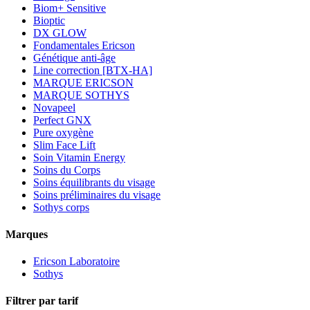
Biom+ Sensitive
Bioptic
DX GLOW
Fondamentales Ericson
Génétique anti-âge
Line correction [BTX-HA]
MARQUE ERICSON
MARQUE SOTHYS
Novapeel
Perfect GNX
Pure oxygène
Slim Face Lift
Soin Vitamin Energy
Soins du Corps
Soins équilibrants du visage
Soins préliminaires du visage
Sothys corps
Marques
Ericson Laboratoire
Sothys
Filtrer par tarif