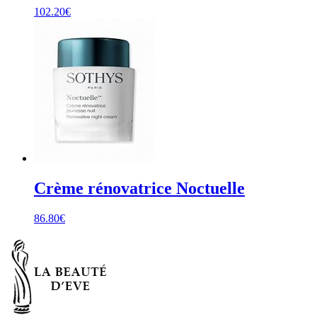
102.20
€
Crème rénovatrice Noctuelle
86.80
€