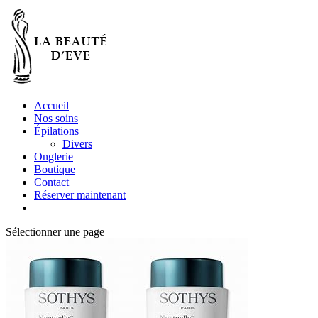
Accueil
Nos soins
Épilations
Divers
Onglerie
Boutique
Contact
Réserver maintenant
Sélectionner une page