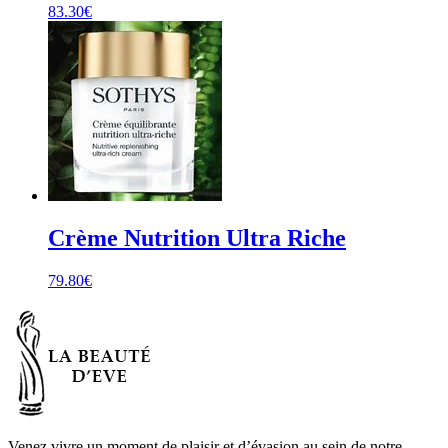
83.30
€
Crème Nutrition Ultra Riche
79.80
€
Venez vivre un moment de plaisir et d’évasion au sein de notre