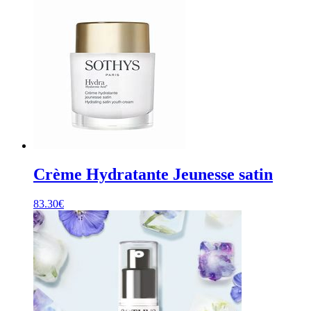
Crème Hydratante Jeunesse satin
83.30
€