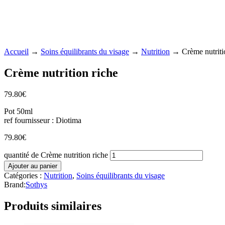
Accueil
→
Soins équilibrants du visage
→
Nutrition
→ Crème nutritio
Crème nutrition riche
79.80
€
Pot 50ml
ref fournisseur : Diotima
79.80
€
quantité de Crème nutrition riche
Ajouter au panier
Catégories :
Nutrition
,
Soins équilibrants du visage
Brand:
Sothys
Produits similaires