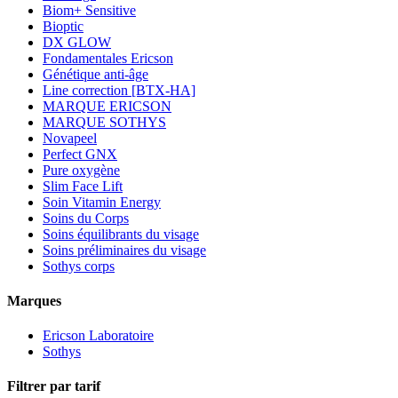
Biom+ Sensitive
Bioptic
DX GLOW
Fondamentales Ericson
Génétique anti-âge
Line correction [BTX-HA]
MARQUE ERICSON
MARQUE SOTHYS
Novapeel
Perfect GNX
Pure oxygène
Slim Face Lift
Soin Vitamin Energy
Soins du Corps
Soins équilibrants du visage
Soins préliminaires du visage
Sothys corps
Marques
Ericson Laboratoire
Sothys
Filtrer par tarif