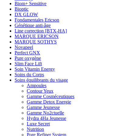
Biom+ Sensitive
Bioptic
DX GLOW
Fondamentales Ericson
Génétique anti-âge
Line correction [BTX-HA]
MARQUE ERICSON
MARQUE SOTHYS
Novapeel
Perfect GNX
Pure oxygène
Slim Face Lift
Soin Vitamin Energy
Soins du Corps
Soins équilibrants du visage
Ampoules
Contour Yeux
Gamme Cosméceutiques
Gamme Detox Energie
Gamme Jeunesse
Gamme No2ctuelle
Hydra 4Ha Jeunesse
Luxe Secret
Nutrition
Pore Refiner System