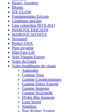
Biom+ Sensitive
Bioptic
DX GLOW
Fondamentales Ericson
Génétique anti-âge
Line correction [BTX-HA]
MARQUE ERICSON
MARQUE SOTHYS
Novapeel
Perfect GNX
Pure oxygène
Slim Face Lift
Soin Vitamin Energy
Soins du Corps
Soins équilibrants du visage
Ampoules
Contour Yeux
Gamme Cosméceutiques
Gamme Detox Energie
Gamme Jeunesse
Gamme No2ctuelle
Hydra 4Ha Jeunesse
Luxe Secret
Nutrition
Pore Refiner System