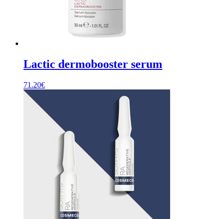
Lactic dermobooster serum
71.20
€