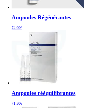
Ampoules Régénérantes
74.90
€
Ampoules rééquilibrantes
71.30
€