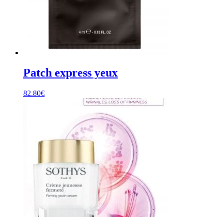
Patch express yeux
82.80
€