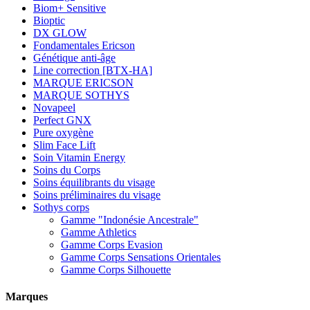
Biom+ Sensitive
Bioptic
DX GLOW
Fondamentales Ericson
Génétique anti-âge
Line correction [BTX-HA]
MARQUE ERICSON
MARQUE SOTHYS
Novapeel
Perfect GNX
Pure oxygène
Slim Face Lift
Soin Vitamin Energy
Soins du Corps
Soins équilibrants du visage
Soins préliminaires du visage
Sothys corps
Gamme "Indonésie Ancestrale"
Gamme Athletics
Gamme Corps Evasion
Gamme Corps Sensations Orientales
Gamme Corps Silhouette
Marques