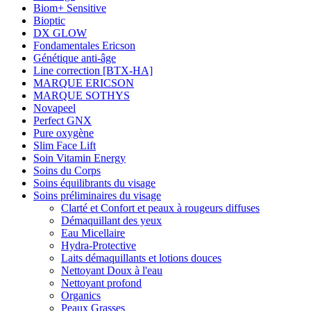
Biom+ Sensitive
Bioptic
DX GLOW
Fondamentales Ericson
Génétique anti-âge
Line correction [BTX-HA]
MARQUE ERICSON
MARQUE SOTHYS
Novapeel
Perfect GNX
Pure oxygène
Slim Face Lift
Soin Vitamin Energy
Soins du Corps
Soins équilibrants du visage
Soins préliminaires du visage
Clarté et Confort et peaux à rougeurs diffuses
Démaquillant des yeux
Eau Micellaire
Hydra-Protective
Laits démaquillants et lotions douces
Nettoyant Doux à l'eau
Nettoyant profond
Organics
Peaux Grasses