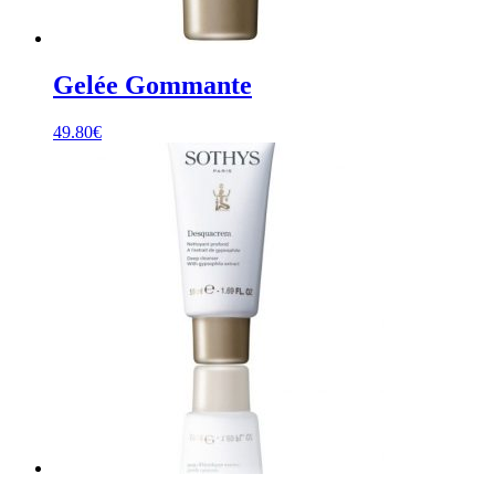
Gelée Gommante
49.80
€