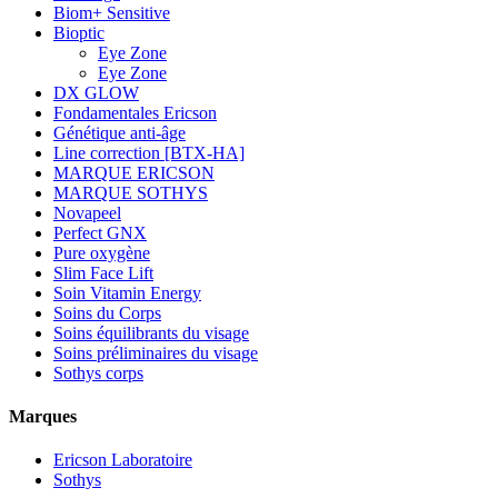
Biom+ Sensitive
Bioptic
Eye Zone
Eye Zone
DX GLOW
Fondamentales Ericson
Génétique anti-âge
Line correction [BTX-HA]
MARQUE ERICSON
MARQUE SOTHYS
Novapeel
Perfect GNX
Pure oxygène
Slim Face Lift
Soin Vitamin Energy
Soins du Corps
Soins équilibrants du visage
Soins préliminaires du visage
Sothys corps
Marques
Ericson Laboratoire
Sothys