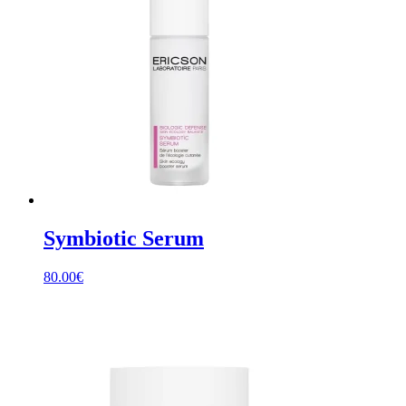
Symbiotic Serum
80.00
€