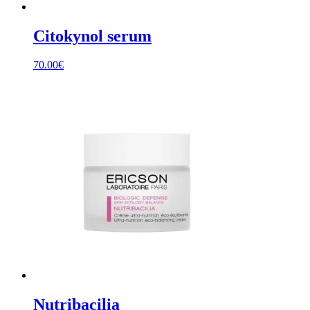
Citokynol serum
70.00
€
Nutribacilia