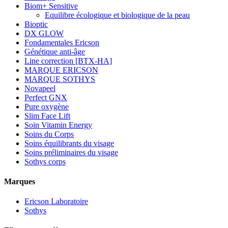
Biom+ Sensitive
Equilibre écologique et biologique de la peau
Bioptic
DX GLOW
Fondamentales Ericson
Génétique anti-âge
Line correction [BTX-HA]
MARQUE ERICSON
MARQUE SOTHYS
Novapeel
Perfect GNX
Pure oxygène
Slim Face Lift
Soin Vitamin Energy
Soins du Corps
Soins équilibrants du visage
Soins préliminaires du visage
Sothys corps
Marques
Ericson Laboratoire
Sothys