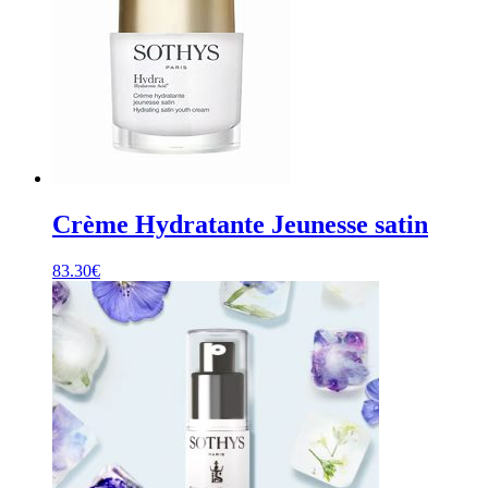
Crème Hydratante Jeunesse satin
83.30
€